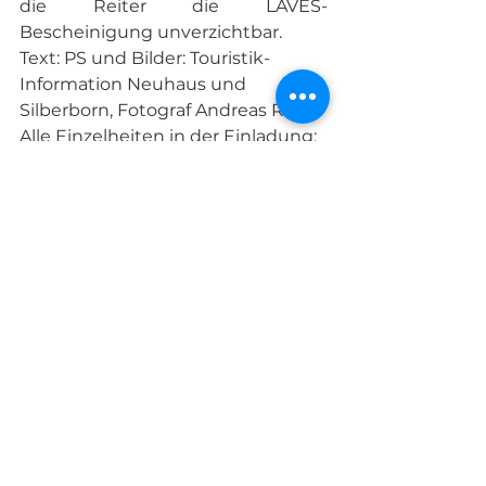
die Reiter die LAVES-
Bescheinigung unverzichtbar.  
Text: PS und Bilder: Touristik-
Information Neuhaus und 
Silberborn, Fotograf Andreas Rissel
Alle Einzelheiten in der Einladung:
NM-22Okt-Neuhaus_Einladung
.pdf
PDF herunterladen • 3.10MB
Vom Tage
Sport