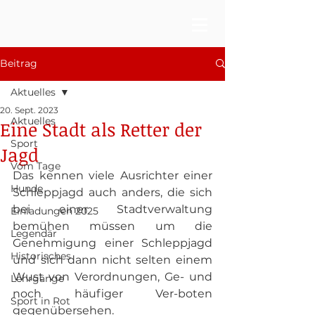
Beitrag
Aktuelles
20. Sept. 2023
Aktuelles
Eine Stadt als Retter der
Sport
Jagd
Vom Tage
Das kennen viele Ausrichter einer 
Hunde
Schleppjagd auch anders, die sich 
bei einer Stadtverwaltung 
Einladungen 2025
bemühen müssen um die 
Legendär
Genehmigung einer Schleppjagd 
Historisches
und sich dann nicht selten einem 
Wust von Verordnungen, Ge- und 
Lehrgänge
noch häufiger Ver-boten 
Sport in Rot
gegenübersehen. 