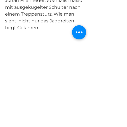
Johan Ellenrieder, ebenfalls malad 
mit ausgekugelter Schulter nach 
einem Treppensturz. Wie man 
sieht: nicht nur das Jagdreiten 
birgt Gefahren. 
Championat Foxhounds:
Rüden
 1.Watson – Taunus-Meute