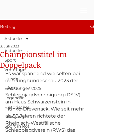
Beitrag
Aktuelles
3. Juli 2023
Aktuelles
Championstitel im
Sport
Doppelpack
Vom Tage
Es war spannend wie selten bei 
Hunde
der Junghundeschau 2023 der 
Deutschen 
Einladungen 2025
Schleppjagdvereinigung (DSJV) 
Legendär
am Haus Schwarzenstein in 
Historisches
Hünxe-Drevenack. Wie seit mehr 
als 50 Jahren richtete der 
Lehrgänge
Rheinisch-Westfälische 
Sport in Rot
Schleppjagdverein (RWS) das 