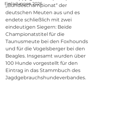
Einladungen 2026
„Bundeschampionat“ der 
deutschen Meuten aus und es 
endete schließlich mit zwei 
eindeutigen Siegern: Beide 
Championatstitel für die 
Taunusmeute bei den Foxhounds 
und für die Vogelsberger bei den 
Beagles. Insgesamt wurden über 
100 Hunde vorgestellt für den 
Eintrag in das Stammbuch des 
Jagdgebrauchshundeverbandes.