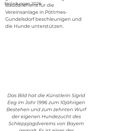
Einladungen 2026
Baudarlehens für die 
Vereinsanlage in Pöttmes-
Gundelsdorf beschleunigen und 
die Hunde unterstützen.
Das Bild hat die Künstlerin Sigrid 
Eeg im Jahr 1996 zum 10jährigen 
Bestehen und zum zehnten Wurf 
der eigenen Hundezucht des 
Schleppjagdvereins von Bayern 
gemalt. Es ist eines der 