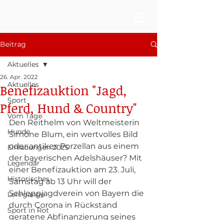
Beitrag
Aktuelles
26. Apr. 2022
Aktuelles
Benefizauktion "Jagd,
Sport
Pferd, Hund & Country"
Vom Tage
Den Reithelm von Weltmeisterin 
Hunde
Simone Blum, ein wertvolles Bild 
oder antikes Porzellan aus einem 
Einladungen 2025
der bayerischen Adelshäuser? Mit 
Legendär
einer Benefizauktion am 23. Juli, 
Historisches
Samstag ab 13 Uhr will der 
Schleppjagdverein von Bayern die 
Lehrgänge
durch Corona in Rückstand 
Sport in Rot
geratene Abfinanzierung seines 