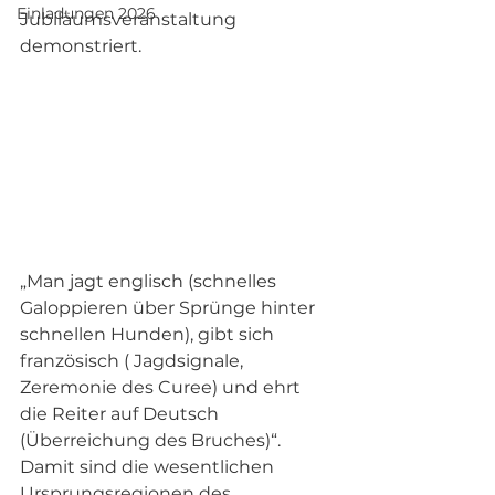
Einladungen 2026
Jubiläumsveranstaltung 
demonstriert.
„Man jagt englisch (schnelles 
Galoppieren über Sprünge hinter 
schnellen Hunden), gibt sich 
französisch ( Jagdsignale, 
Zeremonie des Curee) und ehrt 
die Reiter auf Deutsch 
(Überreichung des Bruches)“. 
Damit sind die wesentlichen 
Ursprungsregionen des 