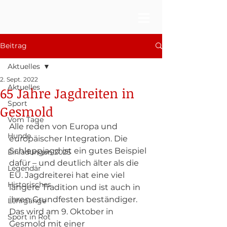
Beitrag
Aktuelles
2. Sept. 2022
Aktuelles
65 Jahre Jagdreiten in
Sport
Gesmold
Vom Tage
Alle reden von Europa und 
Hunde
europäischer Integration. Die 
Schleppjagd ist ein gutes Beispiel 
Einladungen 2025
dafür – und deutlich älter als die 
Legendär
EU. Jagdreiterei hat eine viel 
Historisches
längere Tradition und ist auch in 
ihren Grundfesten beständiger. 
Lehrgänge
Das wird am 9. Oktober in 
Sport in Rot
Gesmold mit einer 