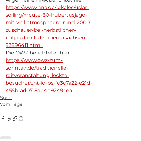
https://www.hna.de/lokales/uslar-
solling/meute-60-hubertusjagd-
mit-viel-atmosphaere-rund-2000-
zuschauer-bei-herbstlicher-
reitjagd-mit-der-niedersachsen-
93996411.htmlI
Die OWZ berichtetet hier:
https://www.owz-zum-
sonntag.de/traditionelle-
reitveranstaltung-lockte-
besucher/cnt-id-ps-fe3e7a22-e21d-
455b-ad07-8ab4b9249cea  
Sport
Vom Tage