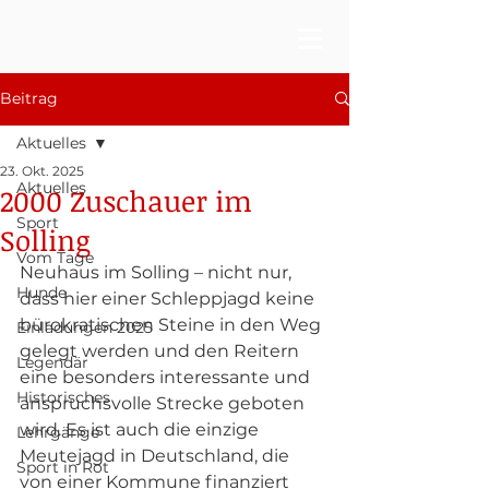
Beitrag
Aktuelles
23. Okt. 2025
Aktuelles
2000 Zuschauer im
Sport
Solling
Vom Tage
Neuhaus im Solling – nicht nur, 
Hunde
dass hier einer Schleppjagd keine 
bürokratischen Steine in den Weg 
Einladungen 2025
gelegt werden und den Reitern 
Legendär
eine besonders interessante und 
Historisches
anspruchsvolle Strecke geboten 
wird. Es ist auch die einzige 
Lehrgänge
Meutejagd in Deutschland, die 
Sport in Rot
von einer Kommune finanziert 