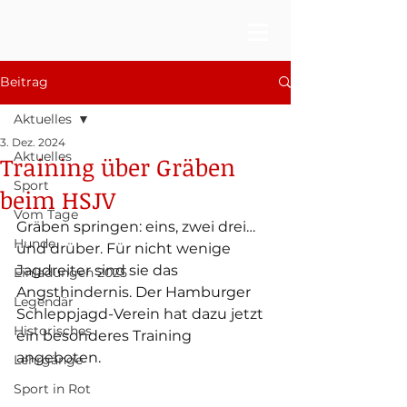
Beitrag
Aktuelles
3. Dez. 2024
Aktuelles
Training über Gräben
Sport
beim HSJV
Vom Tage
Gräben springen: eins, zwei drei… 
Hunde
und drüber. Für nicht wenige 
Jagdreiter sind sie das 
Einladungen 2025
Angsthindernis. Der Hamburger 
Legendär
Schleppjagd-Verein hat dazu jetzt 
Historisches
ein besonderes Training 
angeboten.
Lehrgänge
Sport in Rot