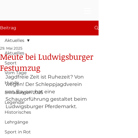
Beitrag
Aktuelles
29. Mai 2025
Aktuelles
Meute bei Ludwigsburger
Sport
Festumzug
Vom Tage
Jagdfreie Zeit ist Ruhezeit? Von 
Hunde
wegen! Der Schleppjagdverein 
von Bayern hat eine 
Einladungen 2025
Schauvorführung gestaltet beim 
Legendär
Ludwigsburger Pferdemarkt. 
Historisches
Lehrgänge
Sport in Rot