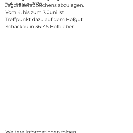
Einladungen 2026
Jagdreiterabzeichens abzulegen. 
Vom 4. bis zum 7. Juni ist 
Treffpunkt dazu auf dem Hofgut 
Schackau in 36145 Hofbieber.
Weitere Informationen folgen 