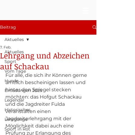
Beitrag
Aktuelles
7. Feb.
Aktuelles
Lehrgang und Abzeichen
Sport
auf Schackau
Vom Tage
Für alle, die sich ihr Können gerne 
Hunde
amtlich bescheinigen lassen und 
hinter den Spiegel stecken 
Einladungen 2025
möchten: das Hofgut Schackau 
Legendär
und die Jagdreiter Fulda 
Historisches
veranstalten einen 
Jagdreiterlehrgang mit der 
Lehrgänge
Möglichkeit dabei auch eine 
Sport in Rot
Prüfung zur Erlangung des 