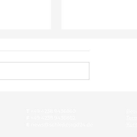
Saisonschluß am Vogelsbe
ansessen in
T
+49 4238 9436860
Bes
F
+49 4238 9436862
Ter
E
news@schleppjagd24.de
Kon