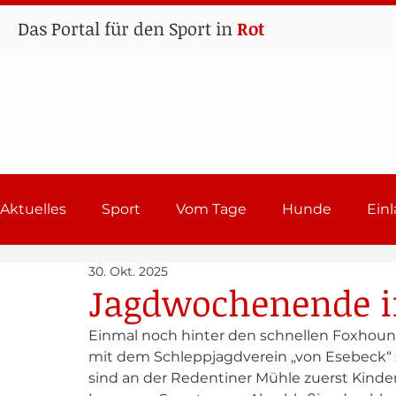
Das Portal für den Sport in
Rot
Aktuelles
Sport
Vom Tage
Hunde
Ein
30. Okt. 2025
Lehrgänge
Sport in Rot
Einladungen 202
Jagdwochenende i
Einmal noch hinter den schnellen Foxhound
mit dem Schleppjagdverein „von Esebeck“ s
sind an der Redentiner Mühle zuerst Kinder