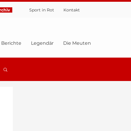
chiv
Sport in Rot
Ko
ntakt
Berichte
Legendär
Die Meuten