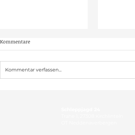
Jagdreiterball in
Kommentare
Everswinkel
Raus aus den Reitklamotten
und rein in den feinen Zwirn.
Kommentar verfassen...
Die Warendorfer Jagdreiter
laden ein zum Ball am 7.
Februar, Samstag, in
Jagd und G
Everswinkel. Ab 18 Uhr wird
Kremmen
gefeiert im Gasthof
Diepenbrock, Vitusstra
Schleppjagd 24
Trahe 1, 27308 Kirchlinteln
OT Neddenaverbergen