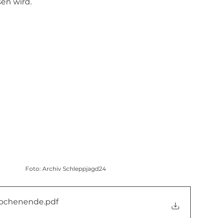
en wird.
										Foto: Archiv Schleppjagd24
wochenende
.pdf