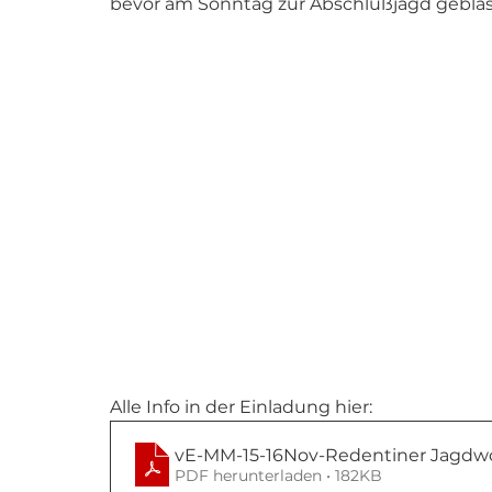
bevor am Sonntag zur Abschlußjagd geblas
Alle Info in der Einladung hier:
vE-MM-15-16Nov-Redentiner Jagd
PDF herunterladen • 182KB