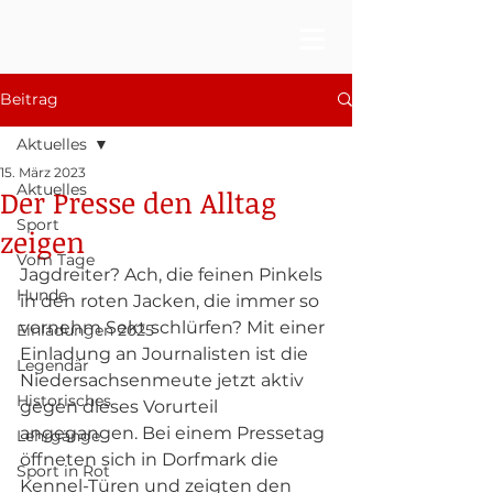
Beitrag
Aktuelles
15. März 2023
Aktuelles
Der Presse den Alltag
Sport
zeigen
Vom Tage
Jagdreiter? Ach, die feinen Pinkels 
Hunde
in den roten Jacken, die immer so 
vornehm Sekt schlürfen? Mit einer 
Einladungen 2025
Einladung an Journalisten ist die 
Legendär
Niedersachsenmeute jetzt aktiv 
Historisches
gegen dieses Vorurteil 
angegangen. Bei einem Pressetag 
Lehrgänge
öffneten sich in Dorfmark die 
Sport in Rot
Kennel-Türen und zeigten den 