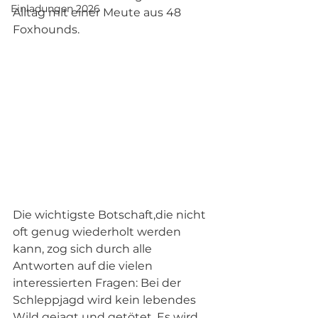
Einladungen 2026
Alltag mit einer Meute aus 48 
Foxhounds. 
Die wichtigste Botschaft,die nicht 
oft genug wiederholt werden 
kann, zog sich durch alle 
Antworten auf die vielen 
interessierten Fragen: Bei der 
Schleppjagd wird kein lebendes 
Wild gejagt und getötet. Es wird 