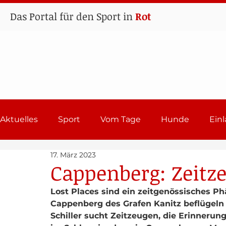
Das Portal für den Sport in
Rot
Aktuelles
Sport
Vom Tage
Hunde
Ein
17. März 2023
Lehrgänge
Sport in Rot
Einladungen 202
Cappenberg: Zeitz
Lost Places sind ein zeitgenössisches P
Cappenberg des Grafen Kanitz beflügeln d
Schiller sucht Zeitzeugen, die Erinneru