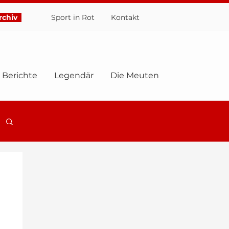
chiv
Sport in Rot
Ko
ntakt
Berichte
Legendär
Die Meuten