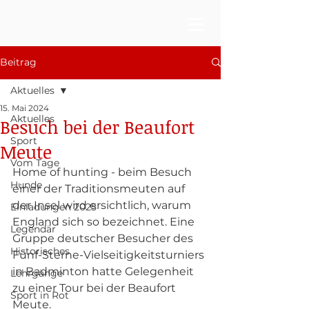
Beitrag
Aktuelles
15. Mai 2024
Aktuelles
Besuch bei der Beaufort
Sport
Meute
Vom Tage
Home of hunting - beim Besuch 
Hunde
einer der Traditionsmeuten auf 
der Insel wird ersichtlich, warum 
Einladungen 2025
England sich so bezeichnet. Eine 
Legendär
Gruppe deutscher Besucher des 
Historisches
Fünf-Sterne-Vielseitigkeitsturniers 
in Badminton hatte Gelegenheit 
Lehrgänge
zu einer Tour bei der Beaufort 
Sport in Rot
Meute.