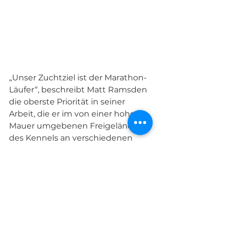
„Unser Zuchtziel ist der Marathon-
Läufer“, beschreibt Matt Ramsden 
die oberste Priorität in seiner 
Arbeit, die er im von einer hohen 
Mauer umgebenen Freigelände 
des Kennels an verschiedenen 
Beispielen erklärt: junge Rüden – 
noch ungejagt, ältere Rüden nach 
ihrer ersten Saison – deutlich mehr 
bemuskelt, junge Hündinnen – 
sportlich, aber mit feineren Linien, 
 und ältere Hündinnen mit den 
bereits gezüchtet wurde. 