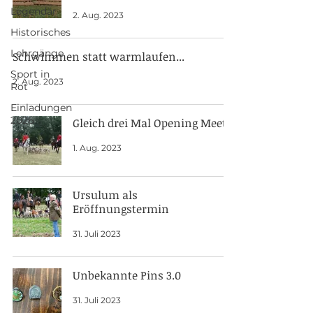
Legendär
2. Aug. 2023
Historisches
Lehrgänge
Schwimmen statt warmlaufen...
Sport in
2. Aug. 2023
Rot
Einladungen
2026
Gleich drei Mal Opening Meets
1. Aug. 2023
Ursulum als
Eröffnungstermin
31. Juli 2023
Unbekannte Pins 3.0
31. Juli 2023