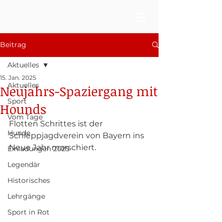
Beitrag
Aktuelles
15. Jan. 2025
Aktuelles
Neujahrs-Spaziergang mit
Sport
Hounds
Vom Tage
Flotten Schrittes ist der 
Hunde
Schleppjagdverein von Bayern ins 
Neue Jahr marschiert. 
Einladungen 2025
Legendär
Historisches
Lehrgänge
Sport in Rot