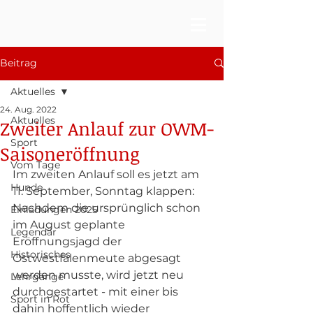
Beitrag
Aktuelles
24. Aug. 2022
Aktuelles
Zweiter Anlauf zur OWM-
Sport
Saisoneröffnung
Vom Tage
Im zweiten Anlauf soll es jetzt am 
Hunde
11. September, Sonntag klappen: 
Nachdem die ursprünglich schon 
Einladungen 2025
im August geplante 
Legendär
Eröffnungsjagd der 
Historisches
Ostwestfalenmeute abgesagt 
werden musste, wird jetzt neu 
Lehrgänge
durchgestartet - mit einer bis 
Sport in Rot
dahin hoffentlich wieder 