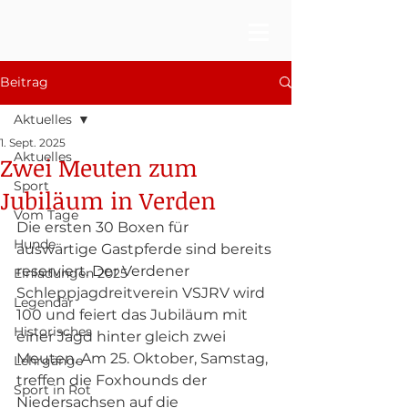
Beitrag
Aktuelles
1. Sept. 2025
Aktuelles
Zwei Meuten zum
Sport
Jubiläum in Verden
Vom Tage
Die ersten 30 Boxen für 
Hunde
auswärtige Gastpferde sind bereits 
reserviert. Der Verdener 
Einladungen 2025
Schleppjagdreitverein VSJRV wird 
Legendär
100 und feiert das Jubiläum mit 
Historisches
einer Jagd hinter gleich zwei 
Meuten. Am 25. Oktober, Samstag, 
Lehrgänge
treffen die Foxhounds der 
Sport in Rot
Niedersachsen auf die 