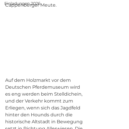
Einladungen 2026
Cappenberger Meute.
Auf dem Holzmarkt vor dem 
Deutschen Pferdemuseum wird 
es eng werden beim Stelldichein, 
und der Verkehr kommt zum 
Erliegen, wenn sich das Jagdfeld 
hinter den Hounds durch die 
historische Altstadt in Bewegung 
setzt in Richtung Allerwiesen. Die 