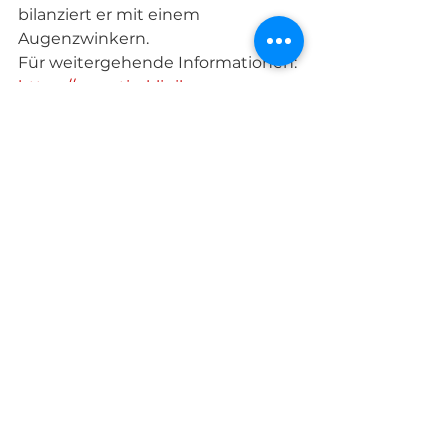
bilanziert er mit einem 
Augenzwinkern.
Für weitergehende Informationen: 
https://www.tierklinik-
gelnhausen.de/downloads/kopie-
von-ps23184750_weiler_wm.pdf
Text: Petra Schlemm und Bild: 
Klaus Schreibe und Dr. Michael 
Weiler
Vom Tage
Alle ansehen
Aktuelle Beiträge