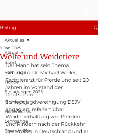
Beitrag
Aktuelles
9. Jan. 2025
Aktuelles
Wölfe und Weidetiere
Sport
Der Mann hat sein Thema 
Vom Tage
gefunden. Dr. Michael Weiler, 
Fachtierarzt für Pferde und seit 20 
Hunde
Jahren im Vorstand der 
Einladungen 2025
Deutschen 
Legendär
Schleppjagdvereinigung DSJV 
engagiert, referiert über 
Historisches
Weidetierhaltung von Pferden 
Lehrgänge
und Rindern nach der Rückkehr 
Sport in Rot
des Wolfes in Deutschland und er 