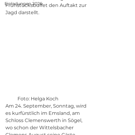
Einladungen 2026
Frühstücksbuffet den Auftakt zur 
Jagd darstellt. 
	Foto: Helga Koch
Am 24. September, Sonntag, wird 
es kurfürstlich im Emsland, am 
Schloss Clemenswerth in Sögel, 
wo schon der Wittelsbacher 
Clemens August seine Gäste 