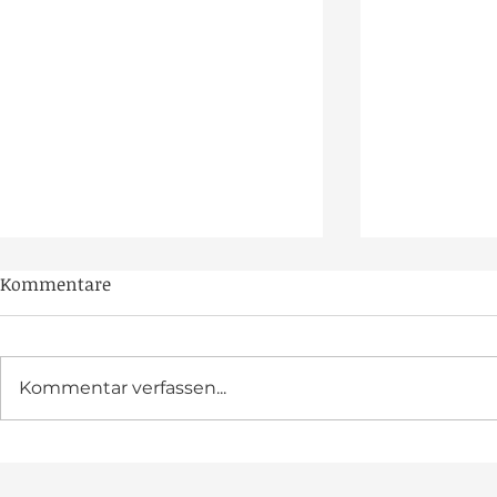
Kommentare
Kommentar verfassen...
BHC zum zweiten Mal in
Feier-Mara
Klaistow
Jubiläumsj