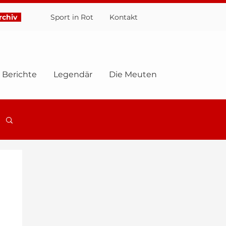
chiv
Sport in Rot
Ko
ntakt
Berichte
Legendär
Die Meuten