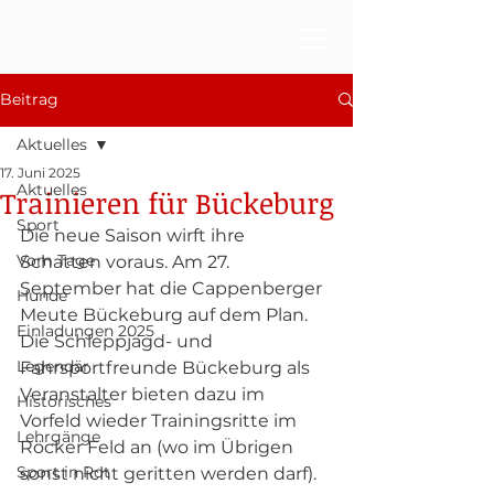
Beitrag
Aktuelles
17. Juni 2025
Aktuelles
Trainieren für Bückeburg
Sport
Die neue Saison wirft ihre 
Vom Tage
Schatten voraus. Am 27. 
September hat die Cappenberger 
Hunde
Meute Bückeburg auf dem Plan. 
Einladungen 2025
Die Schleppjagd- und 
Legendär
Fahrsportfreunde Bückeburg als 
Veranstalter bieten dazu im 
Historisches
Vorfeld wieder Trainingsritte im 
Lehrgänge
Röcker Feld an (wo im Übrigen 
Sport in Rot
sonst nicht geritten werden darf).