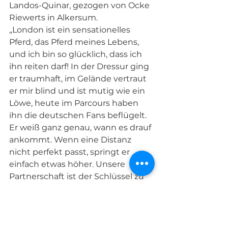
Landos-Quinar, gezogen von Ocke 
Riewerts in Alkersum. 
„London ist ein sensationelles 
Pferd, das Pferd meines Lebens, 
und ich bin so glücklich, dass ich 
ihn reiten darf! In der Dressur ging 
er traumhaft, im Gelände vertraut 
er mir blind und ist mutig wie ein 
Löwe, heute im Parcours haben 
ihn die deutschen Fans beflügelt. 
Er weiß ganz genau, wann es drauf 
ankommt. Wenn eine Distanz 
nicht perfekt passt, springt er 
einfach etwas höher. Unsere 
Partnerschaft ist der Schlüssel zu 
unserem Erfolg. Wir haben eine 
ganz besondere Bindung - und ich 
bin so stolz auf ihn."
Stolz konnten auch die drei 