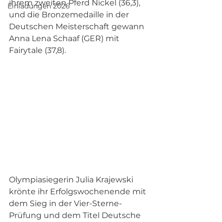
ihrem zweiten Pferd Nickel (36,3), 
Einladungen 2026
und die Bronzemedaille in der 
Deutschen Meisterschaft gewann 
Anna Lena Schaaf (GER) mit 
Fairytale (37,8).
Olympiasiegerin Julia Krajewski 
krönte ihr Erfolgswochenende mit 
dem Sieg in der Vier-Sterne-
Prüfung und dem Titel Deutsche 