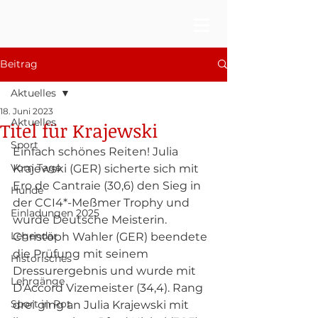
Beitrag
Aktuelles
18. Juni 2023
Aktuelles
Titel für Krajewski
Sport
Einfach schönes Reiten! Julia 
Vom Tage
Krajewski (GER) sicherte sich mit 
Ero de Cantraie (30,6) den Sieg in 
Hunde
der CCI4*-Meßmer Trophy und 
Einladungen 2025
wurde Deutsche Meisterin. 
Legendär
Christoph Wahler (GER) beendete 
die Prüfung mit seinem 
Historisches
Dressurergebnis und wurde mit 
Lehrgänge
D’Accord Vizemeister (34,4). Rang 
Sport in Rot
drei ging an Julia Krajewski mit 