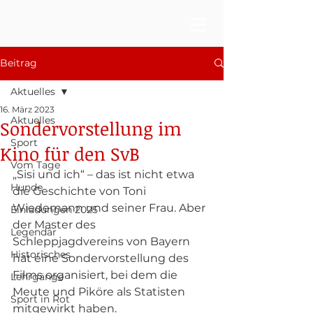
Beitrag
Aktuelles
16. März 2023
Aktuelles
Sondervorstellung im
Sport
Kino für den SvB
Vom Tage
„Sisi und ich“ – das ist nicht etwa 
Hunde
die Geschichte von Toni 
Wiedemann und seiner Frau. Aber 
Einladungen 2025
der Master des 
Legendär
Schleppjagdvereins von Bayern 
Historisches
hat eine Sondervorstellung des 
Films organisiert, bei dem die 
Lehrgänge
Meute und Piköre als Statisten 
Sport in Rot
mitgewirkt haben. 