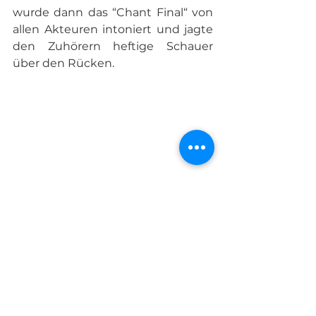
wurde dann das “Chant Final“ von 
allen Akteuren intoniert und jagte 
den Zuhörern heftige Schauer 
über den Rücken.
Der Abschied dauerte sehr lange! 
Man mochte sich nach diesem 
besonderen Jubiläumsfest gar 
nicht trennen. Freundschaften 
haben sich an diesem 