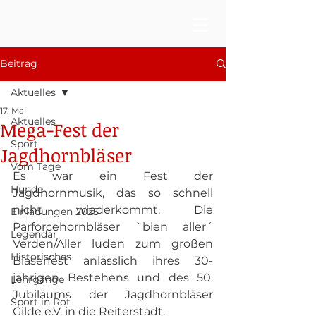
Beitrag
Aktuelles
17. Mai
Aktuelles
Mega-Fest der
Sport
Jagdhornbläser
Vom Tage
Es war ein Fest der 
Hunde
Jagdhornmusik, das so schnell 
nicht wiederkommt. Die 
Einladungen 2025
Parforcehornbläser `bien aller´ 
Legendär
Verden/Aller luden zum großen 
Historisches
Bläserfest anlässlich ihres 30-
jährigen Bestehens und des 50. 
Lehrgänge
Jubiläums der Jagdhornbläser 
Sport in Rot
Gilde e.V. in die Reiterstadt.