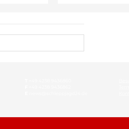
Stabil im leichten Sitz
 Vorbereitung ist
T
+49 4238 9436860
Bes
F
+49 4238 9436862
Ter
E
news@schleppjagd24.de
Kon