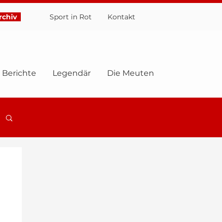
chiv
Sport in Rot
Ko
ntakt
Berichte
Legendär
Die Meuten