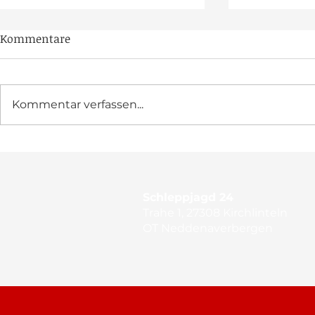
Kommentare
Kommentar verfassen...
Oben bleiben: Training am
Die richtige
Lohberg
alles
Schleppjagd 24
Trahe 1, 27308 Kirchlinteln
OT Neddenaverbergen