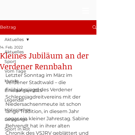
Beitrag
Aktuelles
14. Feb. 2022
Aktuelles
Kleines Jubiläum an der
Sport
Verdener Rennbahn
Vom Tage
Letzter Sonntag im März im 
Hunde
Verdener Stadtwald – die 
Frühjahrsjagd des Verdener 
Einladungen 2025
Schleppjagdreitvereins mit der 
Legendär
Niedersachsenmeute ist schon 
Historisches
lange Tradition, in diesem Jahr 
sogar ein kleiner Jahrestag. Sabine 
Lehrgänge
Behrendt hat in ihrer alten 
Sport in Rot
Chronik des VSJRV geblättert und 