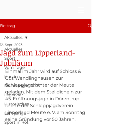
Beitrag
Aktuelles
12. Sept. 2023
Aktuelles
Jagd zum Lipperland-
Sport
Jubiläum
Vom Tage
Einmal im Jahr wird auf Schloss & 
Hunde
Gut Wendlinghausen zur 
Schleppjagd hinter der Meute 
Einladungen 2025
geladen. Mit dem Stelldichein zur 
Legendär
45. Eröffnungsjagd in Dörentrup 
Historisches
feierte der Schleppjagdverein 
Lipperland Meute e. V. am Sonntag 
Lehrgänge
seine Gründung vor 50 Jahren. 
Sport in Rot