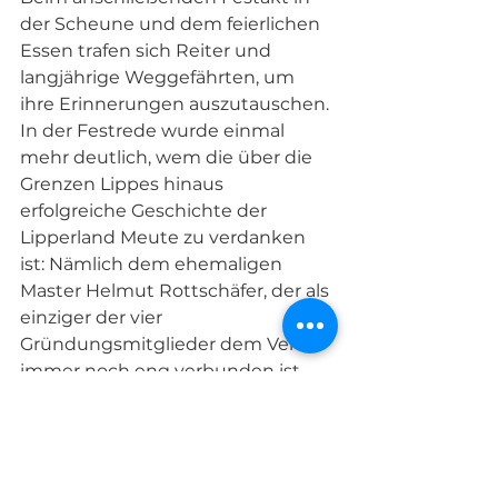
der Scheune und dem feierlichen 
Essen trafen sich Reiter und 
langjährige Weggefährten, um 
ihre Erinnerungen auszutauschen. 
In der Festrede wurde einmal 
mehr deutlich, wem die über die 
Grenzen Lippes hinaus 
erfolgreiche Geschichte der 
Lipperland Meute zu verdanken 
ist: Nämlich dem ehemaligen 
Master Helmut Rottschäfer, der als 
einziger der vier 
Gründungsmitglieder dem Verein 
immer noch eng verbunden ist. 
Bürgermeister Friso Veldink 
übermittelte das Grußwort der 
Gemeindeverwaltung und hob die 