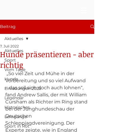
Beitrag
Aktuelles
7. Juli 2022
Aktuelles
Hunde präsentieren - aber
Sport
richtig
Vom Tage
 „So viel Zeit und Mühe in der 
Hunde
Vorbereitung und so viel Aufwand 
– das soll sich doch auch lohnen“, 
Einladungen 2025
fand Andrew Sallis, der mit William 
Legendär
Cursham als Richter im Ring stand 
Historisches
bei der Junghundeschau der 
Deutschen 
Lehrgänge
Schleppjagdvereinigung. Der 
Sport in Rot
Experte zeigte, wie in England 