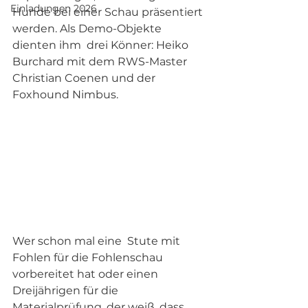
Einladungen 2026
Hunde bei einer Schau präsentiert 
werden. Als Demo-Objekte 
dienten ihm  drei Könner: Heiko 
Burchard mit dem RWS-Master 
Christian Coenen und der 
Foxhound Nimbus.
Wer schon mal eine  Stute mit 
Fohlen für die Fohlenschau 
vorbereitet hat oder einen 
Dreijährigen für die 
Materialprüfung, der weiß, dass 