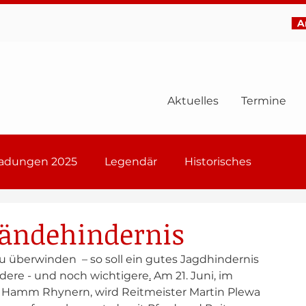
Ar
Aktuelles
Termine
ladungen 2025
Legendär
Historisches
6
ländehindernis
zu überwinden  – so soll ein gutes Jagdhindernis 
andere - und noch wichtigere
.
 Am 21. Juni, im 
 Hamm Rhynern, wird Reitmeister Martin Plewa 