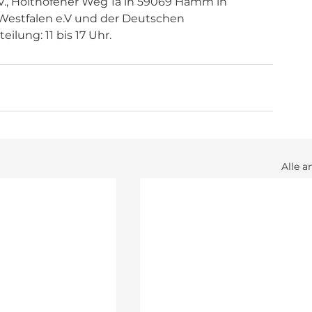
.V., Holthöfener Weg 1a in 59069 Hamm in 
estfalen e.V und der Deutschen 
ilung: 11 bis 17 Uhr.
Alle a