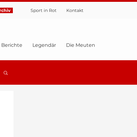
chiv
Sport in Rot
Ko
ntakt
Berichte
Legendär
Die Meuten