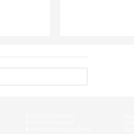
en: Training am
Gründungsjubiläum beim
SvB
T
+49 4238 9436860
Bes
F
+49 4238 9436862
Ter
E
news@schleppjagd24.de
Kon