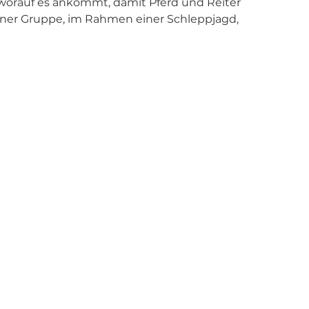
orauf es ankommt, damit Pferd und Reiter 
iner Gruppe, im Rahmen einer Schleppjagd, 