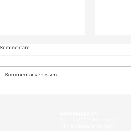
Kommentare
Kommentar verfassen...
Feier-Marathon im
Oben bleib
Jubiläumsjahr
Lohberg
Schleppjagd 24
Trahe 1, 27308 Kirchlinteln
OT Neddenaverbergen