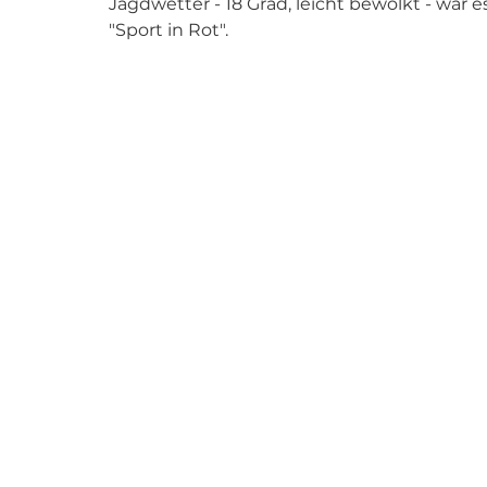
Jagdwetter - 18 Grad, leicht bewölkt - war 
"Sport in Rot".