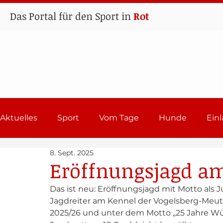
Das Portal für den Sport in
Rot
Aktuelles
Sport
Vom Tage
Hunde
Ein
8. Sept. 2025
Lehrgänge
Sport in Rot
Einladungen 202
Eröffnungsjagd am
Das ist neu: Eröffnungsjagd mit Motto als 
Jagdreiter am Kennel der Vogelsberg-Meute
2025/26 und unter dem Motto „25 Jahre Wü