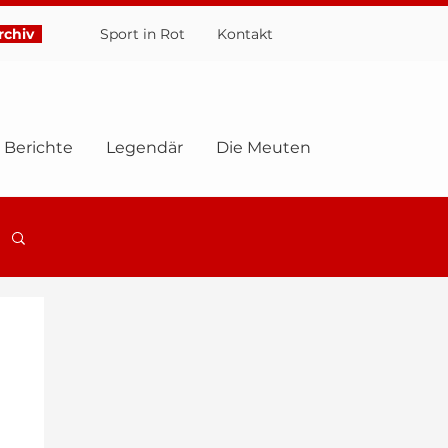
chiv
Sport in Rot
Ko
ntakt
Berichte
Legendär
Die Meuten