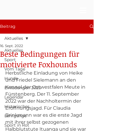
Beitrag
Aktuelles
16. Sept. 2022
Aktuelles
Beste Bedingungen für
Sport
motivierte Foxhounds
Vom Tage
Herbstliche Einladung von Heike 
Hunde
und Friedel Sielemann an den 
Kennel der Ostwestfalen Meute in 
Einladungen 2025
Fürstenberg. Der 11. September 
Legendär
2022 war der Nachholtermin der 
Historisches
Eröffnungsjagd. Für Claudia 
Brinkmann war es die erste Jagd 
Lehrgänge
mit ihrer selbst gezogenen 
Sport in Rot
Halbblutstute Ituanga und sie war 