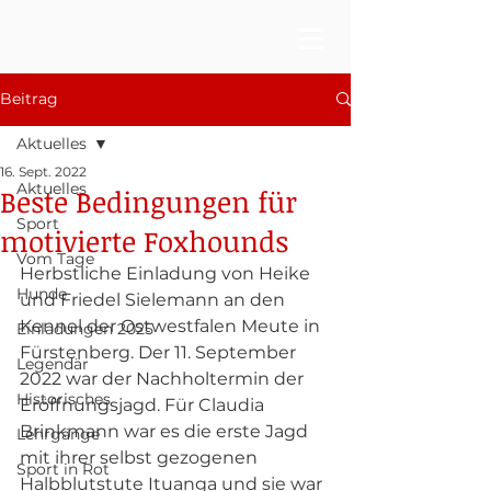
Beitrag
Aktuelles
16. Sept. 2022
Aktuelles
Beste Bedingungen für
Sport
motivierte Foxhounds
Vom Tage
Herbstliche Einladung von Heike 
Hunde
und Friedel Sielemann an den 
Kennel der Ostwestfalen Meute in 
Einladungen 2025
Fürstenberg. Der 11. September 
Legendär
2022 war der Nachholtermin der 
Historisches
Eröffnungsjagd. Für Claudia 
Brinkmann war es die erste Jagd 
Lehrgänge
mit ihrer selbst gezogenen 
Sport in Rot
Halbblutstute Ituanga und sie war 