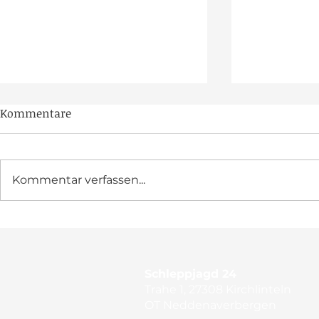
Kommentare
Kommentar verfassen...
BHC zum zweiten Mal in
Feier-Mara
Klaistow
Jubiläumsj
Schleppjagd 24
Trahe 1, 27308 Kirchlinteln
OT Neddenaverbergen