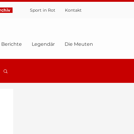
chiv
Sport in Rot
Ko
ntakt
Berichte
Legendär
Die Meuten