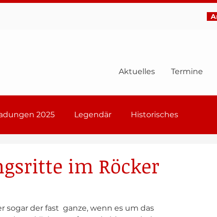
Ar
Aktuelles
Termine
ladungen 2025
Legendär
Historisches
6
ngsritte im Röcker
er sogar der fast  ganze, wenn es um das 