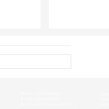
thon im
NM-Saison beginnt mit
ahr
Ursulum
T
+49 4238 9436860
Bes
F
+49 4238 9436862
Ter
E
news@schleppjagd24.de
Kon