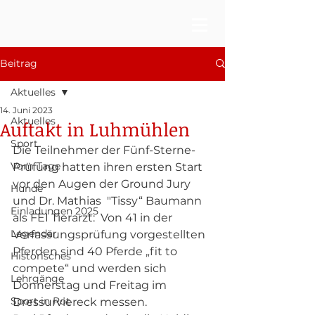
Beitrag
Aktuelles
14. Juni 2023
Aktuelles
Auftakt in Luhmühlen
Sport
Die Teilnehmer der Fünf-Sterne-
Vom Tage
Prüfung hatten ihren ersten Start 
vor den Augen der Ground Jury 
Hunde
und Dr. Mathias  "Tissy“ Baumann 
Einladungen 2025
als FEI Tierarzt:  Von 41 in der 
Legendär
Verfassungsprüfung vorgestellten 
Pferden sind 40 Pferde „fit to 
Historisches
compete“ und werden sich 
Lehrgänge
Donnerstag und Freitag im 
Sport in Rot
Dressurviereck messen.  