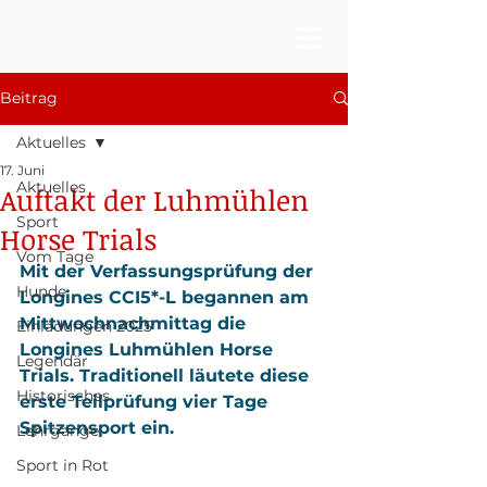
Beitrag
Aktuelles
17. Juni
Aktuelles
Auftakt der Luhmühlen
Sport
Horse Trials
Vom Tage
Mit der Verfassungsprüfung der 
Hunde
Longines CCI5*-L begannen am 
Mittwochnachmittag die 
Einladungen 2025
Longines Luhmühlen Horse 
Legendär
Trials. Traditionell läutete diese 
Historisches
erste Teilprüfung vier Tage 
Spitzensport ein.
Lehrgänge
Sport in Rot