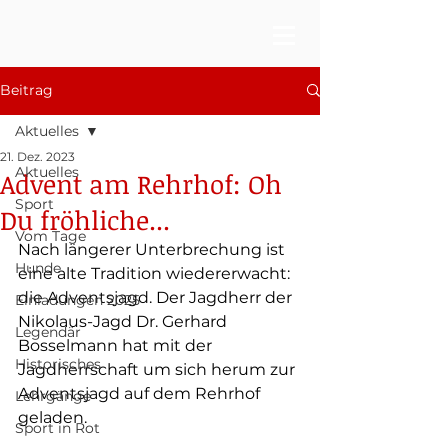
Beitrag
Aktuelles
21. Dez. 2023
Aktuelles
Advent am Rehrhof: Oh
Sport
Du fröhliche...
Vom Tage
Nach längerer Unterbrechung ist 
Hunde
eine alte Tradition wiedererwacht: 
die Adventsjagd. Der Jagdherr der 
Einladungen 2025
Nikolaus-Jagd Dr. Gerhard 
Legendär
Bosselmann hat mit der 
Historisches
Jagdherrschaft um sich herum zur 
Adventsjagd auf dem Rehrhof 
Lehrgänge
geladen. 
Sport in Rot