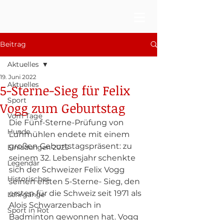
Beitrag
Aktuelles
19. Juni 2022
Aktuelles
5-Sterne-Sieg für Felix
Sport
Vogg zum Geburtstag
Vom Tage
Die Fünf-Sterne-Prüfung von 
Hunde
Luhmühlen endete mit einem 
großen Geburtstagspräsent: zu 
Einladungen 2025
seinem 32. Lebensjahr schenkte 
Legendär
sich der Schweizer Felix Vogg 
Historisches
seinen ersten 5-Sterne- Sieg, den 
ersten für die Schweiz seit 1971 als 
Lehrgänge
Alois Schwarzenbach in 
Sport in Rot
Badminton gewonnen hat. Vogg 