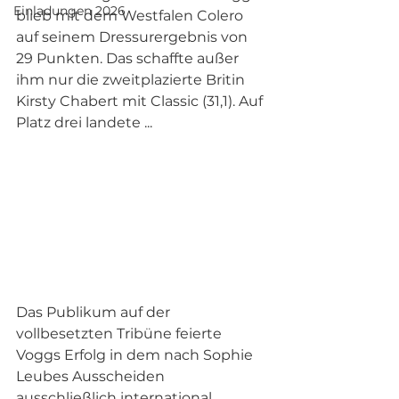
Einladungen 2026
blieb mit dem Westfalen Colero 
auf seinem Dressurergebnis von 
29 Punkten. Das schaffte außer 
ihm nur die zweitplazierte Britin 
Kirsty Chabert mit Classic (31,1). Auf 
Platz drei landete ...
Das Publikum auf der 
vollbesetzten Tribüne feierte 
Voggs Erfolg in dem nach Sophie 
Leubes Ausscheiden 
ausschließlich international 