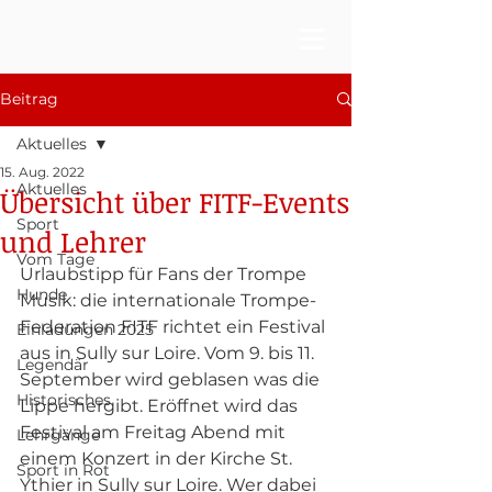
Beitrag
Aktuelles
15. Aug. 2022
Aktuelles
Übersicht über FITF-Events
Sport
und Lehrer
Vom Tage
Urlaubstipp für Fans der Trompe 
Hunde
Musik: die internationale Trompe-
Federation FITF richtet ein Festival 
Einladungen 2025
aus in Sully sur Loire. Vom 9. bis 11. 
Legendär
September wird geblasen was die 
Historisches
Lippe hergibt. Eröffnet wird das 
Festival am Freitag Abend mit 
Lehrgänge
einem Konzert in der Kirche St. 
Sport in Rot
Ythier in Sully sur Loire. Wer dabei 