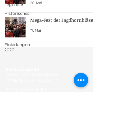
26. Mai
Legendär
Historisches
Mega-Fest der Jagdhornbläser
Lehrgänge
17. Mai
Sport in
Rot
Einladungen
2026
Schleppjagd 24
Trahe 1, 27308 Kirchlinteln
OT Neddenaverbergen
T
+49 4238 9436860
F
+49 4238 9436862
E
news@schleppjagd24.de
Besuchen Sie uns auf Facebook
Terminkalender einsehen
Kontakt mit uns aufnehmen