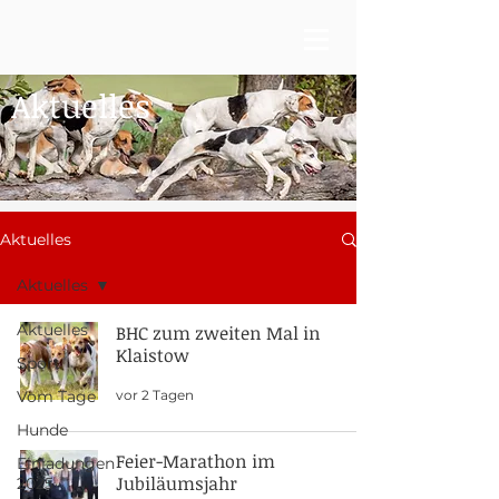
Aktuelles
Aktuelles
Aktuelles
Aktuelles
BHC zum zweiten Mal in
Klaistow
Sport
vor 2 Tagen
Vom Tage
Hunde
Feier-Marathon im
Einladungen
Jubiläumsjahr
2025