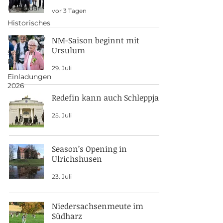
Legendär
vor 3 Tagen
Historisches
Lehrgänge
NM-Saison beginnt mit
Ursulum
Sport in
Rot
29. Juli
Einladungen
2026
Redefin kann auch Schleppjagd
25. Juli
Season’s Opening in
Ulrichshusen
23. Juli
Niedersachsenmeute im
Südharz