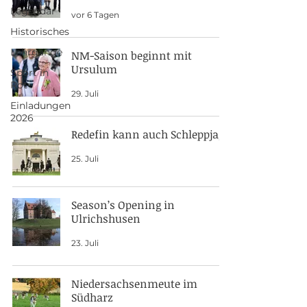
Legendär
vor 6 Tagen
Historisches
Lehrgänge
NM-Saison beginnt mit
Ursulum
Sport in
Rot
29. Juli
Einladungen
2026
Redefin kann auch Schleppjagd
25. Juli
Season’s Opening in
Ulrichshusen
23. Juli
Niedersachsenmeute im
Südharz