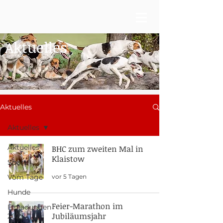
Aktuelles
Aktuelles
Aktuelles
Aktuelles
BHC zum zweiten Mal in
Klaistow
Sport
vor 5 Tagen
Vom Tage
Hunde
Feier-Marathon im
Einladungen
Jubiläumsjahr
2025